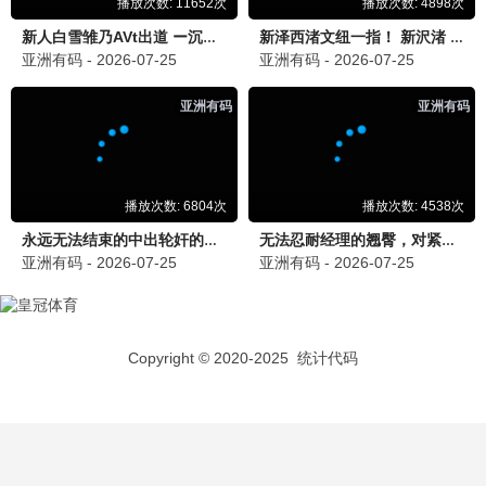
泪之女王
爱情 / 豪门 / 治愈