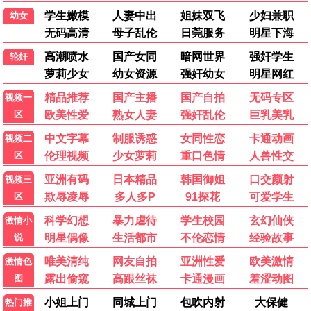
小欢喜2
家庭 / 校园 / 爱情
隐秘的角落2
悬疑 / 犯罪 / 惊悚