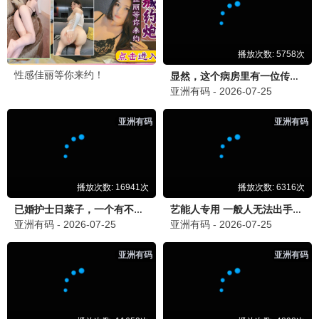
玉骨遥
古装 / 仙侠 / 虐恋
韩剧专区